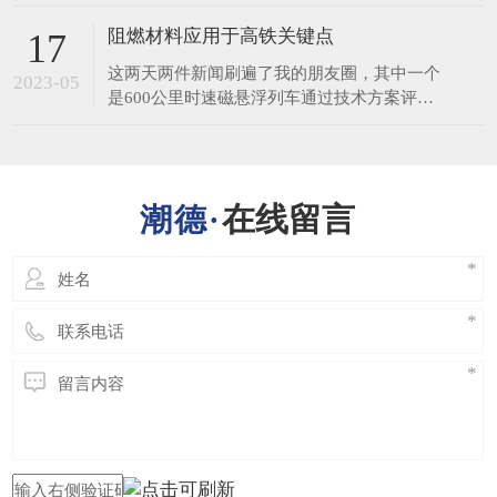
由“防护服装 阻燃防护 第1部分：阻燃服”修订
为“防护服装阻燃服”，标准命名更加规范。
阻燃材料应用于高铁关键点
17
适用范围方面，新标准删除“熔融金属附
​这两天两件新闻刷遍了我的朋友圈，其中一个
近操作”场所，“有易燃物质并有发火危险的场
2023-05
是600公里时速磁悬浮列车通过技术方案评
所”修订为“有易燃物质并有轰燃风险的场
审，另一个是青岛发往杭州的高铁G281发生
所”，并
火灾，引发了人们对轨道交通车辆安全性的反
思。今天就聊一聊阻燃剂特别是织物阻燃剂在
轨道交通车辆领域应用的关键问题。首先，阻
在线留言
燃剂若要应用在轨道交通车辆上，除了满足强
度、刚度、减重方